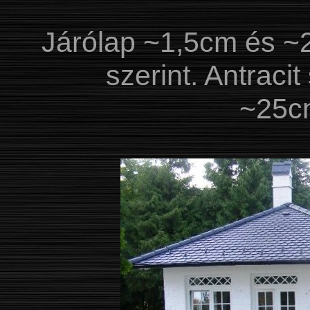
Járólap ~1,5cm és ~
szerint. Antraci
~25c