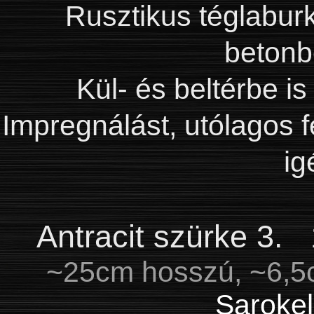
Rusztikus téglabur
betonbó
Kül- és beltérbe is 
Impregnálást, utólagos f
i
Antracit szürke 3.
~25cm hosszú, ~6,5
Saroke